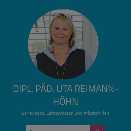
Zum
Inhalt
springen
DIPL. PÄD. UTA REIMANN-
HÖHN
Lernvideos, Lehrerwissen und Arbeitshilfen
Suchen