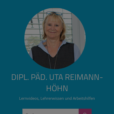
Zum
Inhalt
springen
DIPL. PÄD. UTA REIMANN-
HÖHN
Lernvideos, Lehrerwissen und Arbeitshilfen
Suchen