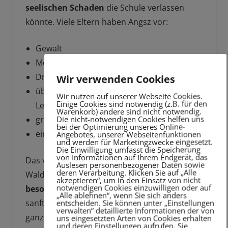
seelischen Schaden
die Schule verlassen
könnte. Viele Eltern haben Angsz vor:
Gewalt
Mobbing
Drogen
Wir verwenden Cookies
überforderten und desillusionierten
Wir nutzen auf unserer Webseite Cookies.
Einige Cookies sind notwendig (z.B. für den
Lehrkräften
Warenkorb) andere sind nicht notwendig.
Die nicht-notwendigen Cookies helfen uns
großen Schulklassen
bei der Optimierung unseres Online-
einem hohen Anteil lernschwacher Kinder
Angebotes, unserer Webseitenfunktionen
und werden für Marketingzwecke eingesetzt.
Die Einwilligung umfasst die Speicherung
von Informationen auf Ihrem Endgerät, das
Das verstärkt die Suche nach Alternativen. Die
Auslesen personenbezogener Daten sowie
deren Verarbeitung. Klicken Sie auf „Alle
Waldorfschulen bieten mit ihrem
ganz
akzeptieren“, um in den Einsatz von nicht
notwendigen Cookies einzuwilligen oder auf
besonderen Konzept
allen Kindern eine sehr
„Alle ablehnen“, wenn Sie sich anders
sanfte Art der Bildung, die sie als
entscheiden. Sie können unter „Einstellungen
verwalten“ detaillierte Informationen der von
ganzheitlichen Menschen sieht und im
uns eingesetzten Arten von Cookies erhalten
und deren Einstellungen aufrufen. Sie