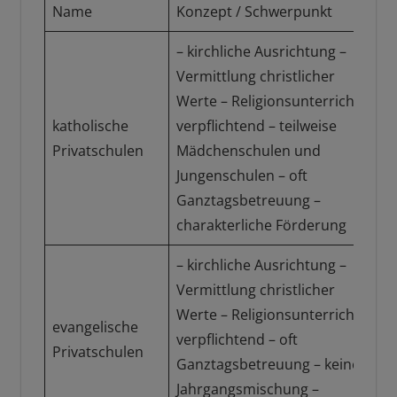
Name
Konzept / Schwerpunkt
Sc
– kirchliche Ausrichtung –
Vermittlung christlicher
Werte – Religionsunterricht
Gr
katholische
verpflichtend – teilweise
Ha
Privatschulen
Mädchenschulen und
Re
Jungenschulen – oft
Gy
Ganztagsbetreuung –
charakterliche Förderung
– kirchliche Ausrichtung –
Vermittlung christlicher
Gr
Werte – Religionsunterricht
evangelische
Ha
verpflichtend – oft
Privatschulen
Re
Ganztagsbetreuung – keine
Gy
Jahrgangsmischung –