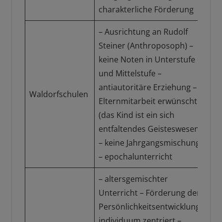
charakterliche Förderung
– Ausrichtung an Rudolf
Steiner (Anthroposoph) –
keine Noten in Unterstufe
und Mittelstufe –
Ha
antiautoritäre Erziehung –
Waldorfschulen
Re
Elternmitarbeit erwünscht
Gy
(das Kind ist ein sich
entfaltendes Geisteswesen)
– keine Jahrgangsmischung
– epochalunterricht
– altersgemischter
Unterricht – Förderung der
vie
Persönlichkeitsentwicklung,
Gr
individuum zentriert –