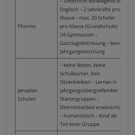
– Unterricht vorwiegend in
Englisch – 2 Lehrkräfte pro
Klasse – max. 20 Schüler
Gr
Phorms
pro Klasse (Grundschule)
un
24 Gymnasium –
Gy
Ganztagsbetreuung – keine
Jahrgangsmischung
– keine Noten, keine
Schulbücher, kein
Sitzenbleiben – Lernen in
Ha
Jenaplan
jahrgangsübergreifenden
Re
Schulen
Stammgruppen –
Gy
Elternmitarbeit erwünscht
(no
– humanistisch – Kind als
Teil einer Gruppe