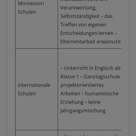
Montessori
Ha
Verantwortung,
Schulen
Re
Selbstständigkeit – das
ver
Treffen von eigenen
Gy
Entscheidungen lernen –
Elternmitarbeit erwünscht
Gr
un
– Unterricht in Englisch ab
Gy
Klasse 1 – Ganztagsschule –
US
internationale
projektorientiertes
am
Schulen
Arbeiten – humanistische
Hi
Erziehung – keine
Ab
Jahrgangsmischung
int
Abi