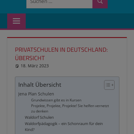
Suchen
nach:
PRIVATSCHULEN IN DEUTSCHLAND:
ÜBERSICHT
18. März 2023
reimannhoehn
Schulwissen für dein Kind
Inhalt Übersicht
Jena Plan Schulen
Grundwissen gibt es in Kursen
Projekte, Projekte, Projekte! Sie helfen vernetzt
zu denken
Waldorf Schulen
Waldorfpädagogik – ein Schonraum für dein
Kind?