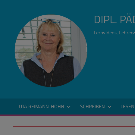
Zum
Inhalt
DIPL. P
springen
Lernvideos, Lehrerw
UTA REIMANN-HÖHN
SCHREIBEN
LESEN