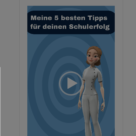
Video-
Player