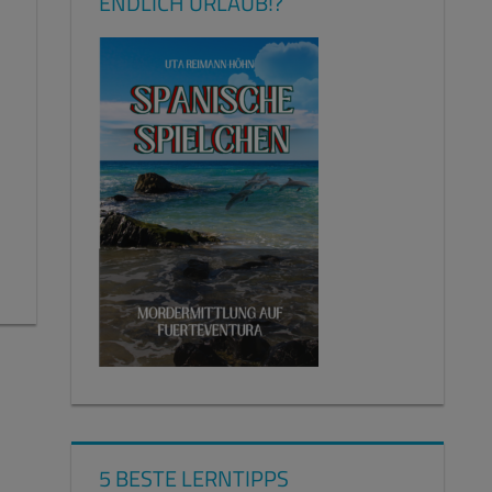
ENDLICH URLAUB!?
5 BESTE LERNTIPPS