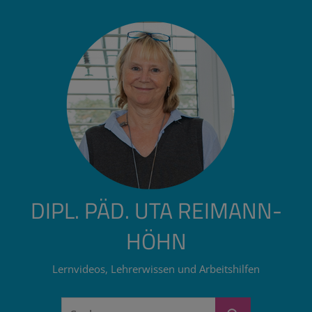
Zum
Inhalt
springen
DIPL. PÄD. UTA REIMANN-
HÖHN
Lernvideos, Lehrerwissen und Arbeitshilfen
Suchen