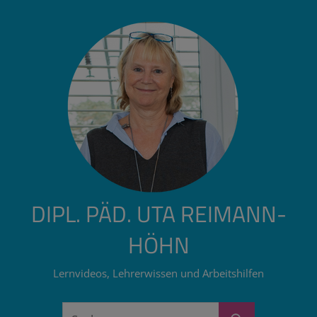
Zum
Inhalt
springen
DIPL. PÄD. UTA REIMANN-
HÖHN
Lernvideos, Lehrerwissen und Arbeitshilfen
Suchen