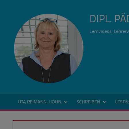
Zum
Inhalt
DIPL. P
springen
Lernvideos, Lehrerw
UTA REIMANN-HÖHN
SCHREIBEN
LESEN