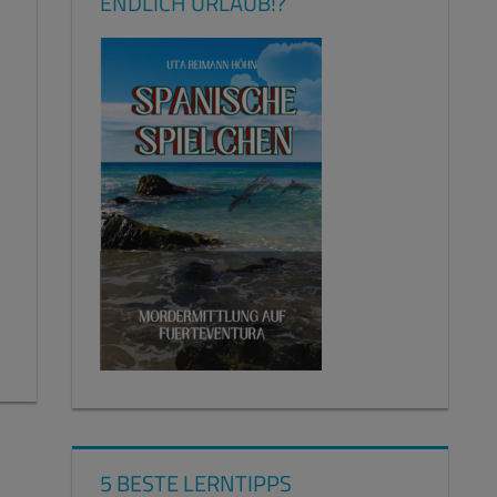
ENDLICH URLAUB!?
5 BESTE LERNTIPPS