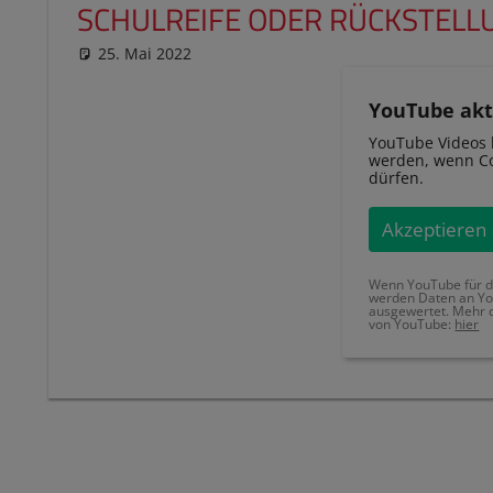
SCHULREIFE ODER RÜCKSTELL
25. Mai 2022
reimannhoehn
Schulwissen für dein Kind
YouTube akt
YouTube Videos 
werden, wenn Co
dürfen.
Akzeptieren
Wenn YouTube für di
werden Daten an Yo
ausgewertet. Mehr 
von YouTube:
hier