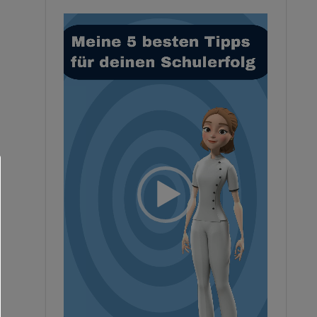
Video-
Player