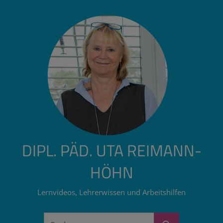
Zum
Inhalt
springen
DIPL. PÄD. UTA REIMANN-
HÖHN
Lernvideos, Lehrerwissen und Arbeitshilfen
Suchen