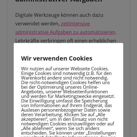
Digitale Werkzeuge können auch dazu
verwendet werden,
zeitintensive
administrative Aufgaben zu automatisieren
.
Lehrkräfte verbringen oft einen erheblichen
Teil ihrer Zeit mit der Organisation von
Wir verwenden Cookies
Kursmaterialien, der Bewertung von Aufgaben
und der Verwaltung von Schülerdaten. Durch
Wir nutzen auf unserer Webseite Cookies.
Einige Cookies sind notwendig (z.B. für den
den Einsatz von Management-Systemen
Warenkorb) andere sind nicht notwendig.
Die nicht-notwendigen Cookies helfen uns
können viele dieser Prozesse vereinfacht und
bei der Optimierung unseres Online-
Angebotes, unserer Webseitenfunktionen
automatisiert werden, was Lehrkräften mehr
und werden für Marketingzwecke eingesetzt.
Die Einwilligung umfasst die Speicherung
Zeit gibt, sich auf den Unterricht selbst zu
von Informationen auf Ihrem Endgerät, das
konzentrieren.
Auslesen personenbezogener Daten sowie
deren Verarbeitung. Klicken Sie auf „Alle
akzeptieren“, um in den Einsatz von nicht
notwendigen Cookies einzuwilligen oder auf
Solche Systeme können auch dazu beitragen,
„Alle ablehnen“, wenn Sie sich anders
entscheiden. Sie können unter „Einstellungen
die Kommunikation zwischen Lehrern,