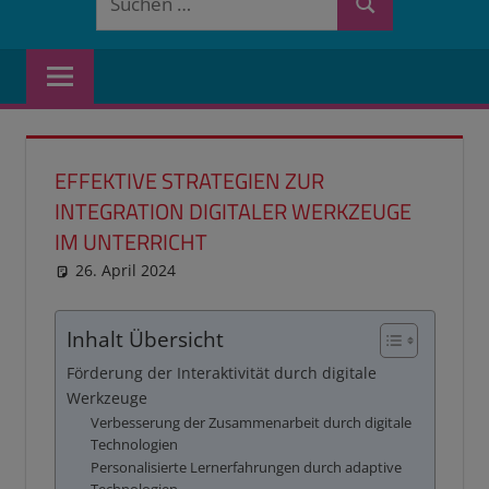
Suchen
nach:
EFFEKTIVE STRATEGIEN ZUR
INTEGRATION DIGITALER WERKZEUGE
IM UNTERRICHT
26. April 2024
reimannhoehn
Gastbeitrag
,
Partnerlink
,
PL
dauerhaft okay
Inhalt Übersicht
Förderung der Interaktivität durch digitale
Werkzeuge
Verbesserung der Zusammenarbeit durch digitale
Technologien
Personalisierte Lernerfahrungen durch adaptive