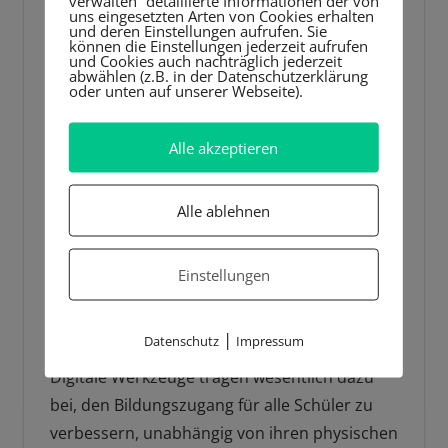
verwalten“ detaillierte Informationen der von
uns eingesetzten Arten von Cookies erhalten
Schülern und Eltern zu verbessern.
und deren Einstellungen aufrufen. Sie
Automatische Benachrichtigungen über
können die Einstellungen jederzeit aufrufen
und Cookies auch nachträglich jederzeit
anstehende Aufgaben, Termine und
abwählen (z.B. in der Datenschutzerklärung
oder unten auf unserer Webseite).
Bewertungen stellen sicher, dass alle
Beteiligten stets auf dem neuesten Stand
Alle akzeptieren
sind. Dies fördert eine transparente und
effiziente Bildungsumgebung, in der
Alle ablehnen
administrative Hürden minimiert und
Lernchancen maximiert werden.
Einstellungen
Förderung der Zugänglichkeit
durch digitale Formate
|
Datenschutz
Impressum
Digitale Werkzeuge tragen wesentlich dazu
bei, den Bildungszugang für alle Schüler zu
verbessern, unabhängig von ihren physischen