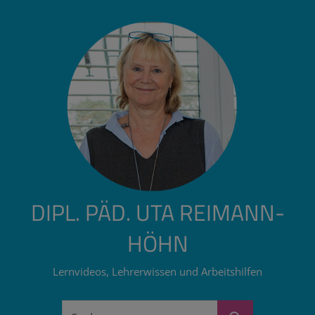
Zum
Inhalt
springen
DIPL. PÄD. UTA REIMANN-
HÖHN
Lernvideos, Lehrerwissen und Arbeitshilfen
Suchen