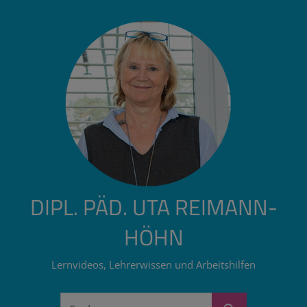
Zum
Inhalt
springen
DIPL. PÄD. UTA REIMANN-
HÖHN
Lernvideos, Lehrerwissen und Arbeitshilfen
Suchen