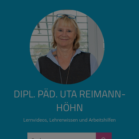
Zum
Inhalt
springen
DIPL. PÄD. UTA REIMANN-
HÖHN
Lernvideos, Lehrerwissen und Arbeitshilfen
Suchen