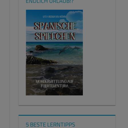
ENDLICH URLAUB!?
5 BESTE LERNTIPPS