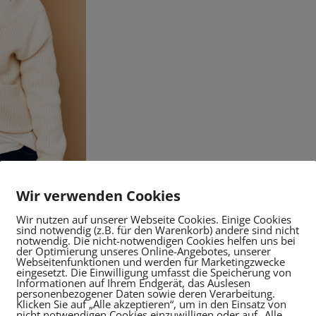
Wir verwenden Cookies
en Eltern und anderen sehr engen Bezugspersonen statt.
Wir nutzen auf unserer Webseite Cookies. Einige Cookies
il des Lernprozesses und kann erzieherisch gestaltet
sind notwendig (z.B. für den Warenkorb) andere sind nicht
rn, Kita-Betreuung und Lehrpersonen asymmetrisch ist –
notwendig. Die nicht-notwendigen Cookies helfen uns bei
der Optimierung unseres Online-Angebotes, unserer
interagieren, fühlen sie sich „auf derselben Ebene“.
Webseitenfunktionen und werden für Marketingzwecke
eingesetzt. Die Einwilligung umfasst die Speicherung von
Informationen auf Ihrem Endgerät, das Auslesen
personenbezogener Daten sowie deren Verarbeitung.
von Worten, Gesten und Handlungen, bei denen ein
Klicken Sie auf „Alle akzeptieren“, um in den Einsatz von
nicht notwendigen Cookies einzuwilligen oder auf „Alle