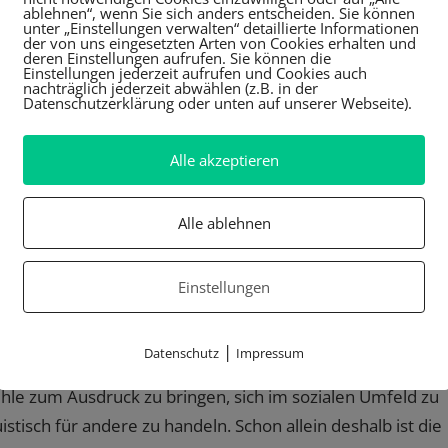
dete Fähigkeiten überlegen ist – wie es zwischen Eltern
ablehnen“, wenn Sie sich anders entscheiden. Sie können
unter „Einstellungen verwalten“ detaillierte Informationen
der von uns eingesetzten Arten von Cookies erhalten und
deren Einstellungen aufrufen. Sie können die
begegnen sich dank annähernd gleicher Fähigkeiten auf
Einstellungen jederzeit aufrufen und Cookies auch
nachträglich jederzeit abwählen (z.B. in der
 derselben Schulklasse etc.
Datenschutzerklärung oder unten auf unserer Webseite).
igen – außerhalb oder während
Alle akzeptieren
Alle ablehnen
d im Idealfall eben wegen der vorhandenen Asymmetrie
nd Urvertrauen dient, finden sich in der Interaktion
Einstellungen
Denn hier erlernen bereits Kleinkinder soziales Verhalte
ähnlich an den Start gehen. Wie in allen Gruppen kommt es
|
Datenschutz
Impressum
und Konflikten, die keineswegs statisch sind. Durch die
hle zum Ausdruck zu bringen, sich im sozialen Umfeld zu
istisch für andere zu handeln. Schon allein deshalb ist die