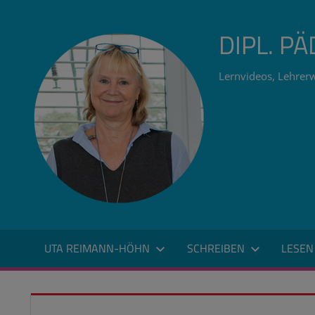
Zum
Inhalt
DIPL. P
springen
Lernvideos, Lehrerw
UTA REIMANN-HÖHN
SCHREIBEN
LESEN