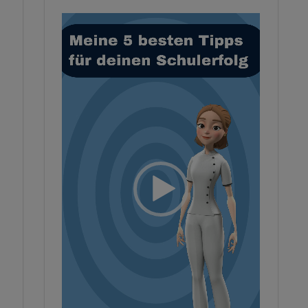
Video-
Player