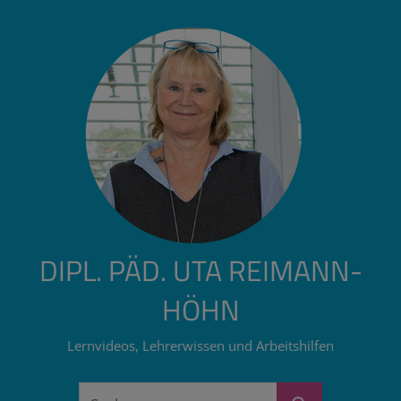
Zum
Inhalt
springen
DIPL. PÄD. UTA REIMANN-
HÖHN
Lernvideos, Lehrerwissen und Arbeitshilfen
Suchen