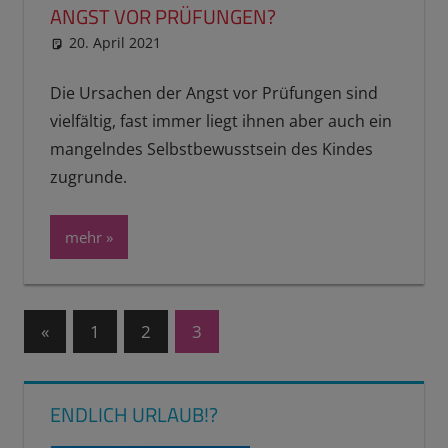
ANGST VOR PRÜFUNGEN?
20. April 2021
reimannhoehn
Schulwissen für dein Kind
Die Ursachen der Angst vor Prüfungen sind
vielfältig, fast immer liegt ihnen aber auch ein
mangelndes Selbstbewusstsein des Kindes
zugrunde.
mehr
Seitennummerierung
Vorherige
«
1
2
3
Beiträge
der
Beiträge
ENDLICH URLAUB!?