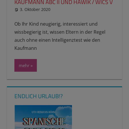
KAUFMANN ABC II UND HAWIK / WICS V
3. Oktober 2020
reimannhoehn
Schulwissen für dein Kind
Ob Ihr Kind neugierig, interessiert und
wissbegierig ist, wissen Eltern in der Regel
auch ohne einen Intelligenztest wie den
Kaufmann
mehr
ENDLICH URLAUB!?