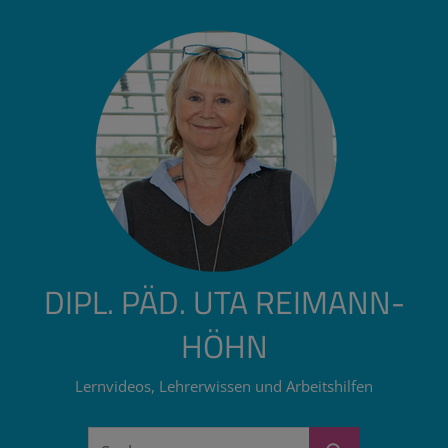
Zum
Inhalt
springen
DIPL. PÄD. UTA REIMANN-
HÖHN
Lernvideos, Lehrerwissen und Arbeitshilfen
Suchen