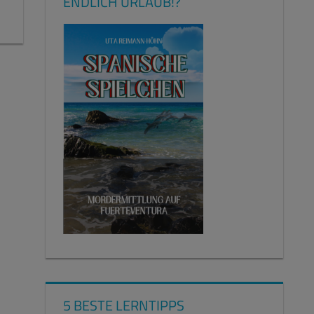
ENDLICH URLAUB!?
5 BESTE LERNTIPPS