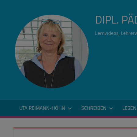
Zum
Inhalt
DIPL. P
springen
Lernvideos, Lehrerw
UTA REIMANN-HÖHN
SCHREIBEN
LESEN