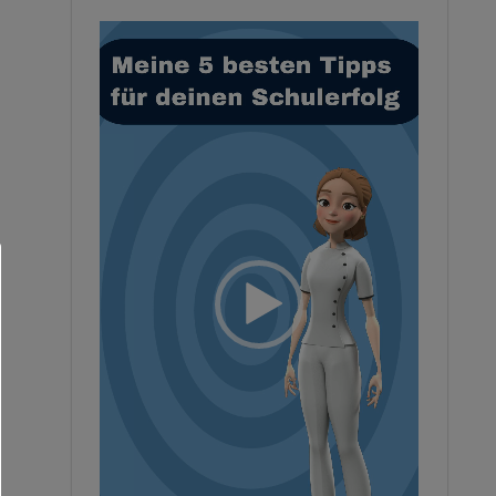
Video-
Player