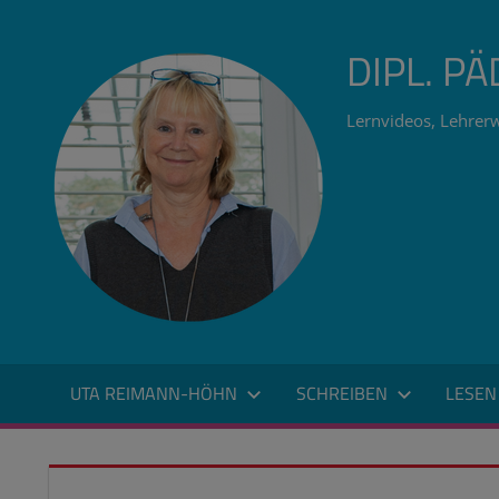
Zum
Inhalt
DIPL. P
springen
Lernvideos, Lehrerw
UTA REIMANN-HÖHN
SCHREIBEN
LESEN