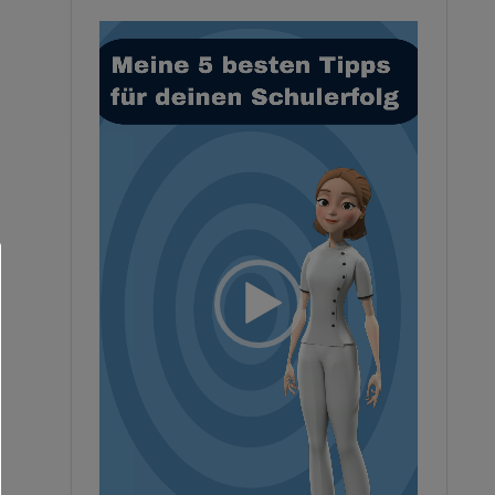
Video-
Player