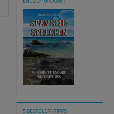
ENDLICH URLAUB!?
5 BESTE LERNTIPPS