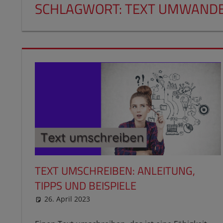
SCHLAGWORT:
TEXT UMWAND
TEXT UMSCHREIBEN: ANLEITUNG,
TIPPS UND BEISPIELE
26. April 2023
reimannhoehn
Schulwissen für dein Kind