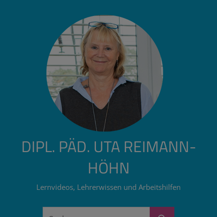
Zum
Inhalt
springen
DIPL. PÄD. UTA REIMANN-
HÖHN
Lernvideos, Lehrerwissen und Arbeitshilfen
Suchen