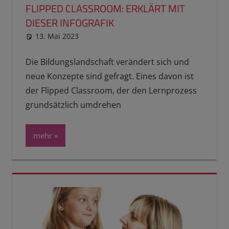
FLIPPED CLASSROOM: ERKLÄRT MIT
DIESER INFOGRAFIK
13. Mai 2023
reimannhoehn
Schulwissen für dein Kind
Die Bildungslandschaft verändert sich und
neue Konzepte sind gefragt. Eines davon ist
der Flipped Classroom, der den Lernprozess
grundsätzlich umdrehen
mehr