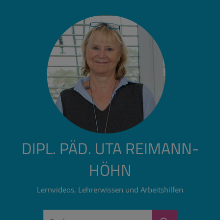
Zum
Inhalt
springen
DIPL. PÄD. UTA REIMANN-
HÖHN
Lernvideos, Lehrerwissen und Arbeitshilfen
Suchen