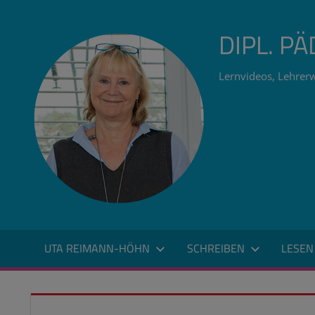
Zum
Inhalt
DIPL. P
springen
Lernvideos, Lehrerw
UTA REIMANN-HÖHN
SCHREIBEN
LESEN