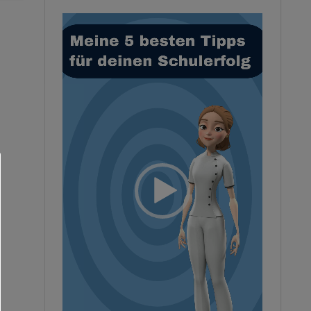
Video-
Player