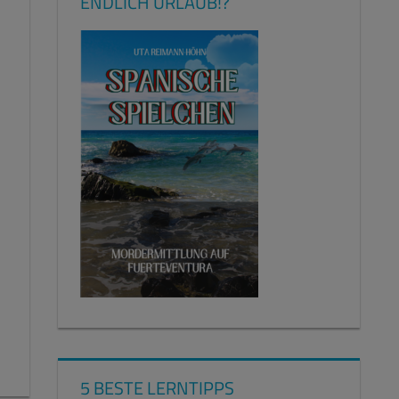
ENDLICH URLAUB!?
5 BESTE LERNTIPPS