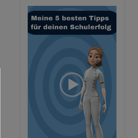
Video-
Player