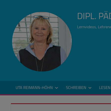
Zum
Inhalt
DIPL. P
springen
Lernvideos, Lehrerw
UTA REIMANN-HÖHN
SCHREIBEN
LESEN