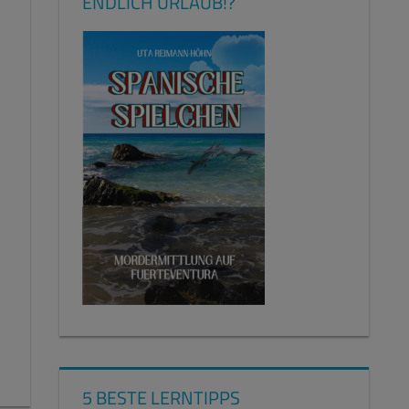
ENDLICH URLAUB!?
5 BESTE LERNTIPPS