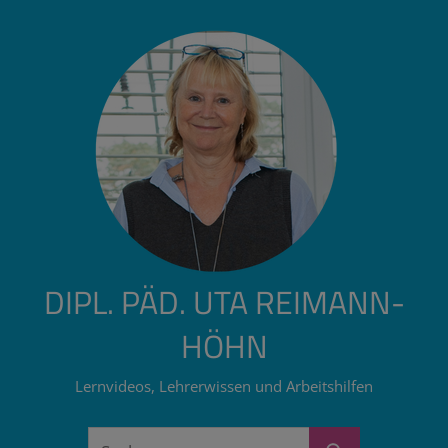
Zum
Inhalt
springen
DIPL. PÄD. UTA REIMANN-
HÖHN
Lernvideos, Lehrerwissen und Arbeitshilfen
Suchen