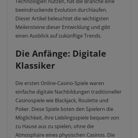
Technologien nutzen, hat die Branche eine
beeindruckende Evolution durchlaufen.
Dieser Artikel beleuchtet die wichtigsten
Meilensteine dieser Entwicklung und gibt
einen Ausblick auf zukünftige Trends.
Die Anfänge: Digitale
Klassiker
Die ersten Online-Casino-Spiele waren
einfache digitale Nachbildungen traditioneller
Casinospiele wie Blackjack, Roulette und
Poker. Diese Spiele boten den Spielern die
Möglichkeit, ihre Lieblingsspiele bequem von
zu Hause aus zu spielen, ohne die
Atmosphäre eines physischen Casinos. Die