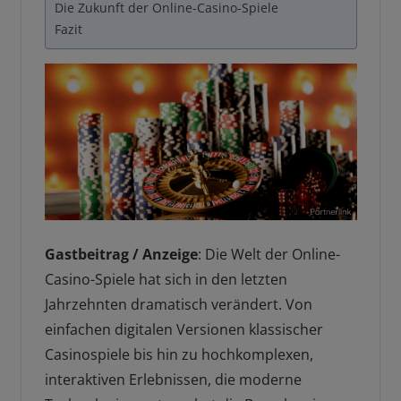
Die Zukunft der Online-Casino-Spiele
Fazit
Gastbeitrag / Anzeige
: Die Welt der Online-
Casino-Spiele hat sich in den letzten
Jahrzehnten dramatisch verändert. Von
einfachen digitalen Versionen klassischer
Casinospiele bis hin zu hochkomplexen,
interaktiven Erlebnissen, die moderne