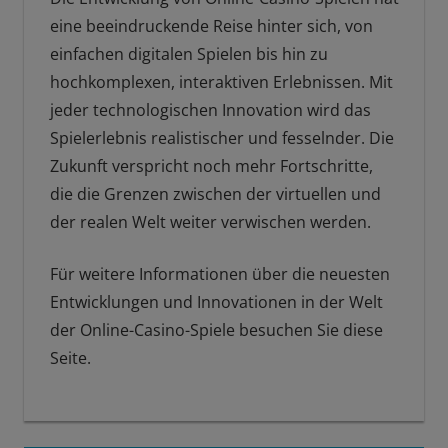
eine beeindruckende Reise hinter sich, von
einfachen digitalen Spielen bis hin zu
hochkomplexen, interaktiven Erlebnissen. Mit
jeder technologischen Innovation wird das
Spielerlebnis realistischer und fesselnder. Die
Zukunft verspricht noch mehr Fortschritte,
die die Grenzen zwischen der virtuellen und
der realen Welt weiter verwischen werden.
Für weitere Informationen über die neuesten
Entwicklungen und Innovationen in der Welt
der Online-Casino-Spiele besuchen Sie diese
Seite.
3
JAHRE