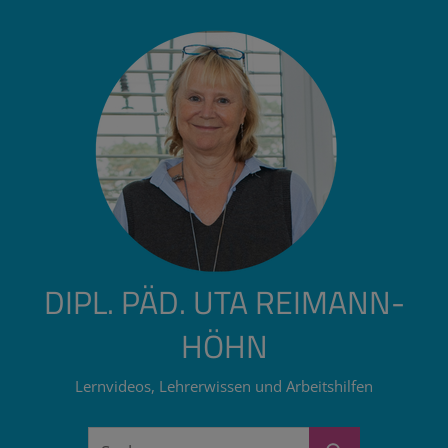
Zum
Inhalt
springen
DIPL. PÄD. UTA REIMANN-
HÖHN
Lernvideos, Lehrerwissen und Arbeitshilfen
Suchen