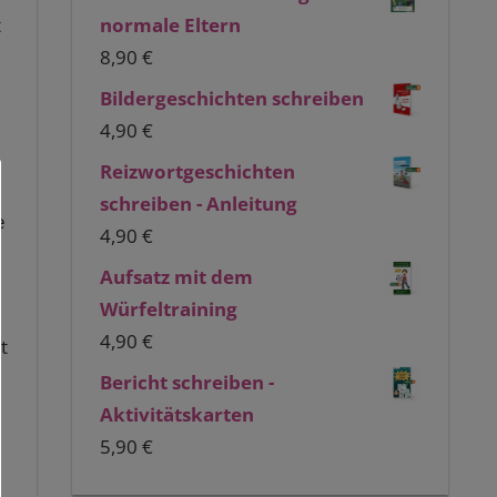
normale Eltern
t
8,90
€
Bildergeschichten schreiben
4,90
€
Reizwortgeschichten
schreiben - Anleitung
e
4,90
€
Aufsatz mit dem
Würfeltraining
4,90
€
t
Bericht schreiben -
Aktivitätskarten
5,90
€