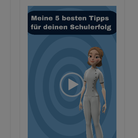
Video-
Player