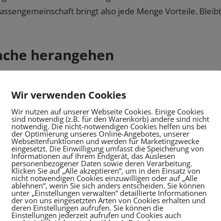
lassengemeinschaft bringt also jede Menge Vorteile. Bleib
 Sache herangehen
ringen, hat bisher in den seltensten Fällen funktioniert.
Wir verwenden Cookies
 spielerischen Übungen, um Inhalte weiterzugeben. Lustig
Wir nutzen auf unserer Webseite Cookies. Einige Cookies
esen, nicht nur komplexe Zusammenhänge im Unterricht zu
sind notwendig (z.B. für den Warenkorb) andere sind nicht
notwendig. Die nicht-notwendigen Cookies helfen uns bei
n wie von selbst zu vermitteln.
der Optimierung unseres Online-Angebotes, unserer
Webseitenfunktionen und werden für Marketingzwecke
eingesetzt. Die Einwilligung umfasst die Speicherung von
enen sich die meisten Schülerinnen und Schüler noch nich
Informationen auf Ihrem Endgerät, das Auslesen
personenbezogener Daten sowie deren Verarbeitung.
el dar, um mehr übereinander zu erfahren. Dabei
Klicken Sie auf „Alle akzeptieren“, um in den Einsatz von
nicht notwendigen Cookies einzuwilligen oder auf „Alle
o-Karte ausgehändigt. In jedem der Felder steht eine
ablehnen“, wenn Sie sich anders entscheiden. Sie können
unter „Einstellungen verwalten“ detaillierte Informationen
reten Merkmalen. Beispielsweise wird jemand gesucht,
der von uns eingesetzten Arten von Cookies erhalten und
deren Einstellungen aufrufen. Sie können die
 in Italien war oder ein bestimmtes Gericht besonders
Einstellungen jederzeit aufrufen und Cookies auch