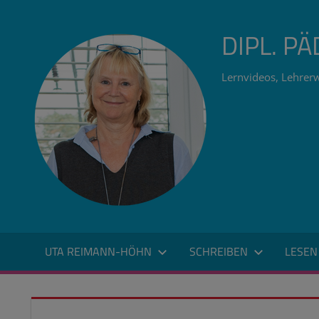
Zum
Inhalt
DIPL. P
springen
Lernvideos, Lehrerw
UTA REIMANN-HÖHN
SCHREIBEN
LESEN