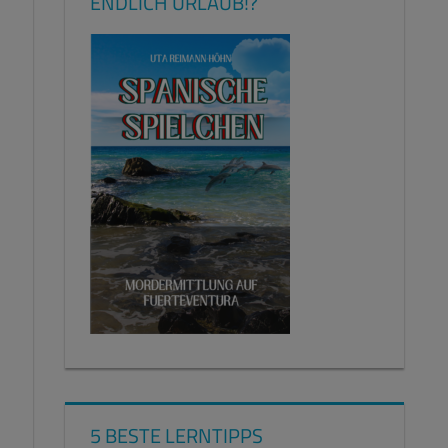
ENDLICH URLAUB!?
5 BESTE LERNTIPPS