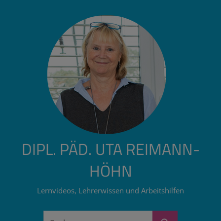
Zum
Inhalt
springen
DIPL. PÄD. UTA REIMANN-
HÖHN
Lernvideos, Lehrerwissen und Arbeitshilfen
Suchen