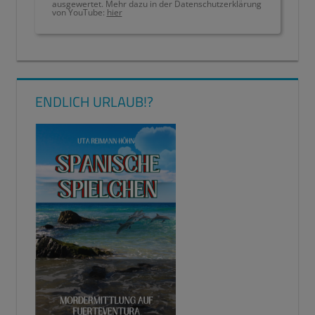
ausgewertet. Mehr dazu in der Datenschutzerklärung
von YouTube:
hier
LERNMETHODE
LÜCKENTEXTE
RECHTSCHREIBUNG
ENDLICH URLAUB!?
VERBESSERN
WORTWOLKE