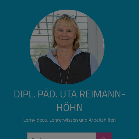
Zum
Inhalt
springen
DIPL. PÄD. UTA REIMANN-
HÖHN
Lernvideos, Lehrerwissen und Arbeitshilfen
Suchen