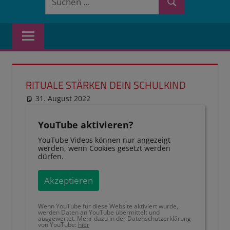
Suchen
nach:
RITUALE STÄRKEN DEIN SCHULKIND
31. August 2022
reimannhoehn
Schulwissen für dein Kind
YouTube aktivieren?
YouTube Videos können nur angezeigt
werden, wenn Cookies gesetzt werden
dürfen.
Akzeptieren
Wenn YouTube für diese Website aktiviert wurde,
werden Daten an YouTube übermittelt und
ausgewertet. Mehr dazu in der Datenschutzerklärung
von YouTube:
hier