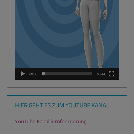
00:00
00:44
HIER GEHT ES ZUM YOUTUBE KANAL
YouTube Kanal lernfoerderung