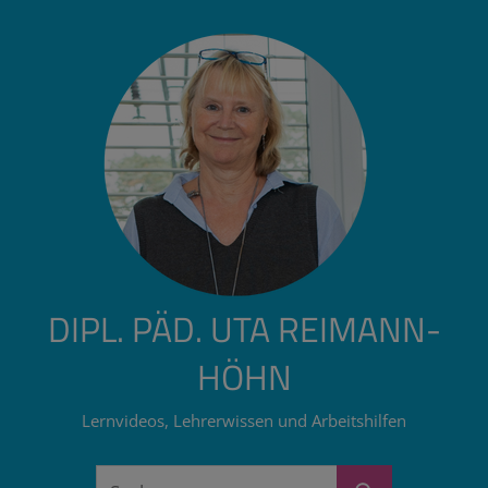
Zum
Inhalt
springen
DIPL. PÄD. UTA REIMANN-
HÖHN
Lernvideos, Lehrerwissen und Arbeitshilfen
Suchen