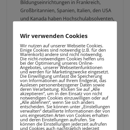
Bildungseinrichtungen in Frankreich,
Großbritannien, Spanien, Italien, den USA
und Kanada haben Hochschulabsolventen,
die in jedem Land der Welt problemlos
einen Job bekommen können;
Wir verwenden Cookies
Territoriale Lage.
Natürlich spielt die
Wir nutzen auf unserer Webseite Cookies.
Einige Cookies sind notwendig (z.B. für den
Entfernung zwischen den Ländern eine
Warenkorb) andere sind nicht notwendig.
Die nicht-notwendigen Cookies helfen uns
wichtige Rolle bei der Wahl eines
bei der Optimierung unseres Online-
Hochschulplatzes. Je näher die Kinder
Angebotes, unserer Webseitenfunktionen
und werden für Marketingzwecke eingesetzt.
lernen, desto mehr Möglichkeiten werden
Die Einwilligung umfasst die Speicherung
von Informationen auf Ihrem Endgerät, das
es, ihre Heimat zu besuchen, desto ruhiger
Auslesen personenbezogener Daten sowie
deren Verarbeitung. Klicken Sie auf „Alle
werden die Eltern sein.
akzeptieren“, um in den Einsatz von nicht
notwendigen Cookies einzuwilligen oder auf
„Alle ablehnen“, wenn Sie sich anders
Brauche ich ein Visum und wie
entscheiden. Sie können unter „Einstellungen
verwalten“ detaillierte Informationen der von
bekomme ich eines?
uns eingesetzten Arten von Cookies erhalten
und deren Einstellungen aufrufen. Sie
können die Einstellungen jederzeit aufrufen
und Cookies auch nachträglich jederzeit